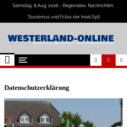
Skip
Samstag, 8,Aug. 2026 - Regionales, Nachrichten,
to
content
Tourismus und Fotos der Insel Sylt
Westerland-online
Neuigkeiten und Nachrichten von der
Insel Sylt und Westerland
Datenschutzerklärung