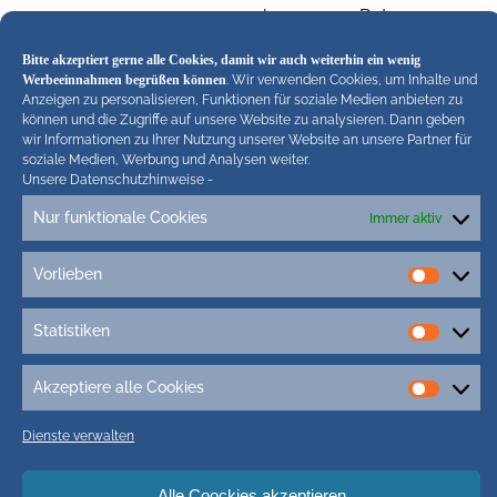
personenbezogenen Daten
offengelegt worden sind oder noch
Bitte akzeptiert gerne alle Cookies, damit wir auch weiterhin ein wenig
offengelegt werden, insbesondere
Werbeeinnahmen begrüßen können
. Wir verwenden Cookies, um Inhalte und
bei Empfängern in Drittländern oder
Anzeigen zu personalisieren, Funktionen für soziale Medien anbieten zu
bei internationalen Organisationen
können und die Zugriffe auf unsere Website zu analysieren. Dann geben
wir Informationen zu Ihrer Nutzung unserer Website an unsere Partner für
falls möglich die geplante Dauer, für
soziale Medien, Werbung und Analysen weiter.
die die personenbezogenen Daten
Unsere Datenschutzhinweise
-
gespeichert werden, oder, falls dies
Nur funktionale Cookies
Immer aktiv
nicht möglich ist, die Kriterien für die
Festlegung dieser Dauer
Vorlieben
das Bestehen eines Rechts auf
Vorlie
Berichtigung oder Löschung der sie
Statistiken
betreffenden personenbezogenen
Statist
Daten oder auf Einschränkung der
Verarbeitung durch den
Akzeptiere alle Cookies
Akzept
Verantwortlichen oder eines
alle
Dienste verwalten
Widerspruchsrechts gegen diese
Cookie
Verarbeitung
das Bestehen eines
Alle Coockies akzeptieren