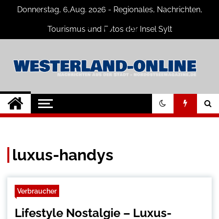
Skip
Donnerstag, 6,Aug. 2026 - Regionales, Nachrichten,
to
content
Tourismus und Fotos der Insel Sylt
Westerland-online
Neuigkeiten und Nachrichten von der
Insel Sylt und Westerland
luxus-handys
Verbraucher
Lifestyle Nostalgie – Luxus-