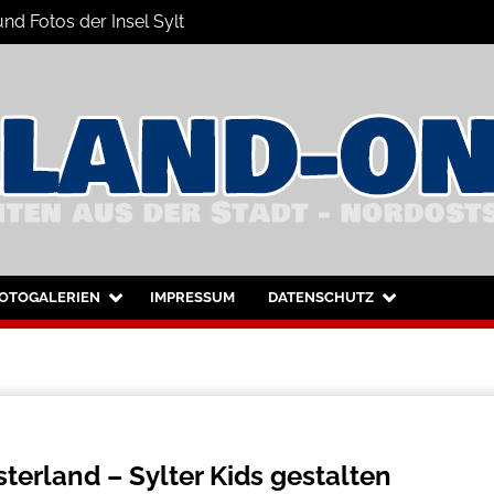
nd Fotos der Insel Sylt
nsel Sylt und Westerland
OTOGALERIEN
IMPRESSUM
DATENSCHUTZ
erland – Sylter Kids gestalten