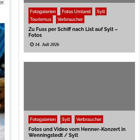
r.
Fotogalerien
Fotos Umland
Sylt
Tourismus
Verbraucher
Zu Fuss per Schiff nach List auf Sylt –
Fotos
14. Juli 2026
Fotogalerien
Sylt
Verbraucher
Fotos und Video vom Henner-Konzert in
Wenningstedt / Sylt