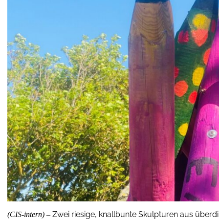
Zwei riesige, knallbunte Skulpturen aus überdi
(CIS-intern) –