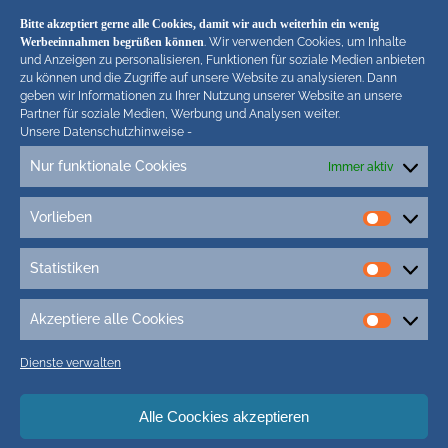
( 13.436 Aufrufe)
Bitte akzeptiert gerne alle Cookies, damit wir auch weiterhin ein wenig
Werbeeinnahmen begrüßen können
. Wir verwenden Cookies, um Inhalte
und Anzeigen zu personalisieren, Funktionen für soziale Medien anbieten
zu können und die Zugriffe auf unsere Website zu analysieren. Dann
geben wir Informationen zu Ihrer Nutzung unserer Website an unsere
Hiermit untersagen wir strengstens die komplette
Partner für soziale Medien, Werbung und Analysen weiter.
Einbindung von Artikeln unserer Blogs in anderen
Unsere Datenschutzhinweise
-
Online-Angeboten. Erlaubt sind lediglich abgekürzte
Nur funktionale Cookies
Immer aktiv
Teaser bis ca. 200 Zeichen plus Link zum ganzen
Artikel in unseren Blogs. Wir behalten uns bei
Vorlieben
Verstössen rechtliche Schritte vor. Die Redaktion!
Vorlieb
Statistiken
Statisti
Akzeptiere alle Cookies
Akzepti
alle
Dienste verwalten
Cookie
Tags
Alle Coockies akzeptieren
1.Sylt Art Fair
2. Sylt Art Fair
5G Sylt
Adler Express