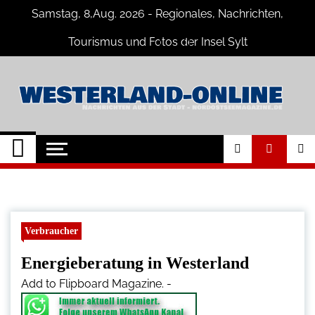
Skip
Samstag, 8,Aug. 2026 - Regionales, Nachrichten,
to
content
Tourismus und Fotos der Insel Sylt
Westerland-online
Neuigkeiten und Nachrichten von der
Insel Sylt und Westerland
Verbraucher
Energieberatung in Westerland
Add to Flipboard Magazine.
-