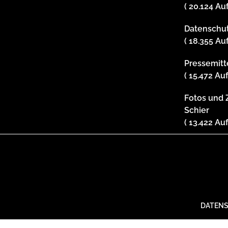
( 20.124 Au
Datenschu
( 18.355 Au
Pressemit
( 15.472 Au
Fotos und
Schier
( 13.422 Au
DATEN