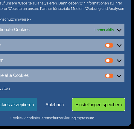
 auf unsere Website zu analysieren. Dann geben wir Informationen zu Ihrer
Austern
Auszubildende Sylt
autozug
erer Website an unsere Partner für soziale Medien, Werbung und Analysen
Autozug Fotos
enschutzhinweise
-
tionale Cookies
Immer aktiv
n
Vorliebe
en
Statistike
re alle Cookies
Akzeptie
alle
walten
Cookies
ckies akzeptieren
Ablehnen
Einstellungen speichern
Cookie-Richtlinie
Datenschutzerklärung
Impressum
ARCHIV