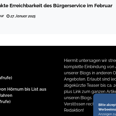
kte Erreichbarkeit des Bürgerservice im Februar
ur
27. Januar 2025
Hiermit untersagen wir stre
komplette Einbindung von A
unserer Blogs in anderen O
ufrufe)
Angeboten. Erlaubt sind led
abgekürzte Teaser bis ca. 
von Hörnum bis List aus
plus Link zum ganzen Artike
Jahren
unseren Blogs. Wir behalte
frufe)
Verstössen rechtliche Schrit
Bitte akzep
Redaktion!
Werbeeinn
m
Anzeigen zu