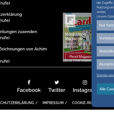
frufe)
die Zugriffe
Nutzung uns
weiter.
tzerklärung
Unsere Dat
frufe)
Nur funk
teilungen zusenden
frufe)
Vorliebe
 Zeichnungen von Achim
Statistik
frufe)
Akzeptie
Dienste ver
Alle Coo
Facebook
Twitter
Instagram
SCHUTZERKLÄRUNG
IMPRESSUM
COOKIE-RICHTLINIE