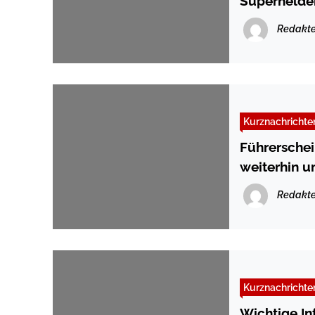
Superhelden
Redakte
Kurznachrichte
Führerschei
weiterhin u
Maybachstr
Redakte
Kurznachrichte
Wichtige I