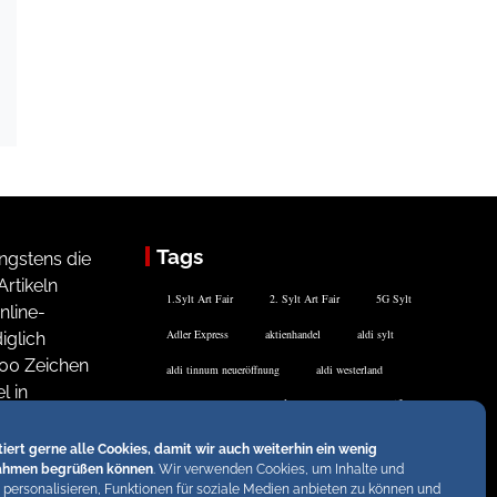
Tags
ngstens die
rtikeln
1.Sylt Art Fair
2. Sylt Art Fair
5G Sylt
nline-
Adler Express
aktienhandel
aldi sylt
iglich
200 Zeichen
aldi tinnum neueröffnung
aldi westerland
l in
Andreas-Peter-Jensen-Stiftung
altersvorsorge
n uns bei
antenne sylt
Arbeiten Sylt
Argentinien
te vor. Die
tiert gerne alle Cookies, damit wir auch weiterhin ein wenig
ahmen begrüßen können
. Wir verwenden Cookies, um Inhalte und
Art Store Kampen
Aufkleber
ausbau l 24 sylt
 personalisieren, Funktionen für soziale Medien anbieten zu können und