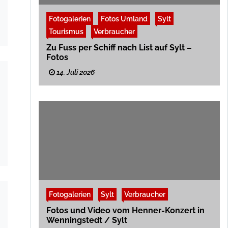
Fotogalerien
Fotos Umland
Sylt
Tourismus
Verbraucher
Zu Fuss per Schiff nach List auf Sylt –
Fotos
14. Juli 2026
Fotogalerien
Sylt
Verbraucher
Fotos und Video vom Henner-Konzert in
Wenningstedt / Sylt