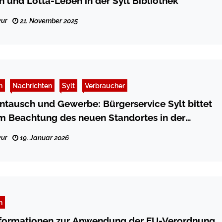
 und Lotta-Leben in der Sylt Bibliothek
ur
21. November 2025
n
Nachrichten
Sylt
Verbraucher
ntausch und Gewerbe: Bürgerservice Sylt bittet
m Beachtung des neuen Standortes in der
aße
ur
19. Januar 2026
n
nformationen zur Anwendung der EU-Verordnung