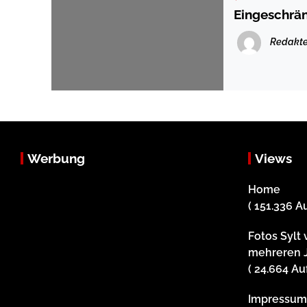
Eingeschrän
Redakte
Werbung
Views
Home
( 151.336 A
Fotos Sylt 
mehreren 
( 24.664 Au
Impressu