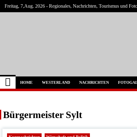
Skip
Freitag, 7,Aug. 2026 - Regionales, Nachrichten, Tourismus und Fotos
to
content
Westerland-online
Neuigkeiten und Nachrichten von der Insel 
HOME
WESTERLAND
NACHRICHTEN
FOTOGAL
Bürgermeister Sylt