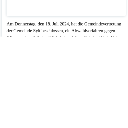
Am Donnerstag, den 18. Juli 2024, hat die Gemeindevertretung
der Gemeinde Sylt beschlossen, ein Abwahlverfahren gegen
Bürgermeister Nikolas Häckel einzuleiten. Nikolas Häckel ist
nicht nur Bürgermeister der Gemeinde Sylt, sondern auch Leiter
der Inselverwaltung und damit für die Verwaltung der Gemeinden
List, Kampen, Wenningstedt-Braderup und Hörnum
verantwortlich. Insofern betrifft die […]