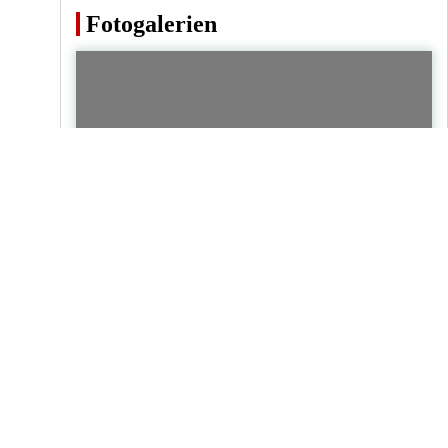
Fotogalerien
Fotogalerien
Sport
Sylt
Tourismus
Fotos vom California Surf Cup Sylt
2026