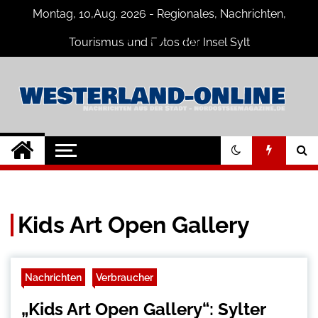
Skip
Montag, 10,Aug. 2026 - Regionales, Nachrichten,
to
content
Tourismus und Fotos der Insel Sylt
Westerland-online
Neuigkeiten und Nachrichten von der
Insel Sylt und Westerland
Kids Art Open Gallery
Nachrichten
Verbraucher
„Kids Art Open Gallery“: Sylter