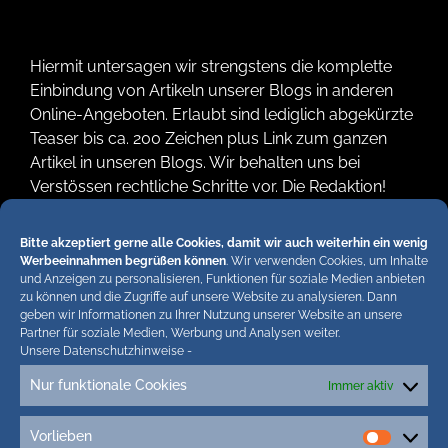
Hiermit untersagen wir strengstens die komplette
Einbindung von Artikeln unserer Blogs in anderen
Online-Angeboten. Erlaubt sind lediglich abgekürzte
Teaser bis ca. 200 Zeichen plus Link zum ganzen
Artikel in unseren Blogs. Wir behalten uns bei
Verstössen rechtliche Schritte vor. Die Redaktion!
Bitte akzeptiert gerne alle Cookies, damit wir auch weiterhin ein wenig
Werbeeinnahmen begrüßen können
. Wir verwenden Cookies, um Inhalte
und Anzeigen zu personalisieren, Funktionen für soziale Medien anbieten
zu können und die Zugriffe auf unsere Website zu analysieren. Dann
geben wir Informationen zu Ihrer Nutzung unserer Website an unsere
Partner für soziale Medien, Werbung und Analysen weiter.
Tags
Unsere Datenschutzhinweise
-
Nur funktionale Cookies
Immer aktiv
1.Sylt Art Fair
2. Sylt Art Fair
5G Sylt
Adler Express
aktienhandel
aldi sylt
aldi tinnum neueröffnung
aldi westerland
Vorlieben
Vorlieb