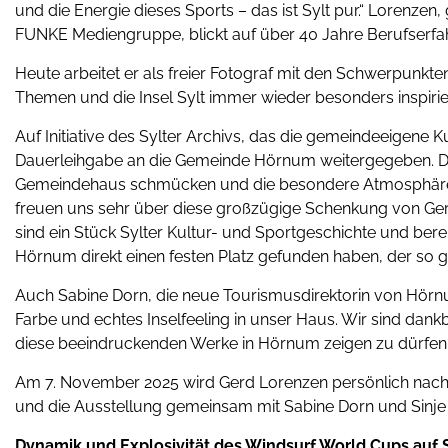
und die Energie dieses Sports – das ist Sylt pur.“ Lorenzen
FUNKE Mediengruppe, blickt auf über 40 Jahre Berufserfa
Heute arbeitet er als freier Fotograf mit den Schwerpunkte
Themen und die Insel Sylt immer wieder besonders inspirie
Auf Initiative des Sylter Archivs, das die gemeindeeigene
Dauerleihgabe an die Gemeinde Hörnum weitergegeben. Dor
Gemeindehaus schmücken und die besondere Atmosphäre de
freuen uns sehr über diese großzügige Schenkung von Gerd 
sind ein Stück Sylter Kultur- und Sportgeschichte und be
Hörnum direkt einen festen Platz gefunden haben, der so gu
Auch Sabine Dorn, die neue Tourismusdirektorin von Hörnum
Farbe und echtes Inselfeeling in unser Haus. Wir sind dank
diese beeindruckenden Werke in Hörnum zeigen zu dürfen.
Am 7. November 2025 wird Gerd Lorenzen persönlich nac
und die Ausstellung gemeinsam mit Sabine Dorn und Sinje 
Dynamik und Explosivität des Windsurf World Cups auf S