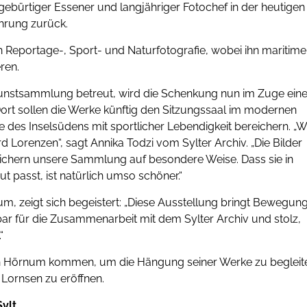
, gebürtiger Essener und langjähriger Fotochef in der heutigen
hrung zurück.
n Reportage-, Sport- und Naturfotografie, wobei ihn maritime
ren.
 Kunstsammlung betreut, wird die Schenkung nun im Zuge eine
t sollen die Werke künftig den Sitzungssaal im modernen
s Inselsüdens mit sportlicher Lebendigkeit bereichern. „W
Lorenzen“, sagt Annika Todzi vom Sylter Archiv. „Die Bilder
reichern unsere Sammlung auf besondere Weise. Dass sie in
t passt, ist natürlich umso schöner.“
, zeigt sich begeistert: „Diese Ausstellung bringt Bewegung
bar für die Zusammenarbeit mit dem Sylter Archiv und stolz,
“
h Hörnum kommen, um die Hängung seiner Werke zu begleit
Lornsen zu eröffnen.
ylt