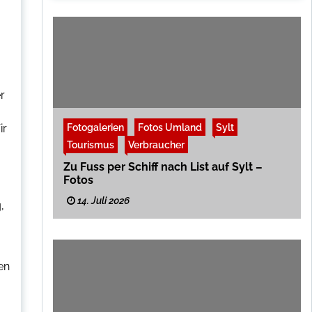
r
Fotogalerien
Fotos Umland
Sylt
ir
Tourismus
Verbraucher
Zu Fuss per Schiff nach List auf Sylt –
Fotos
14. Juli 2026
,
en