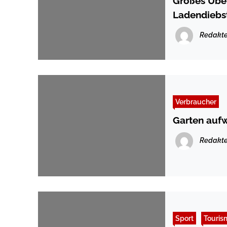
Großes Übel
Ladendiebs
Redakte
Verbraucher
Garten aufw
Redakte
Sport
Touris