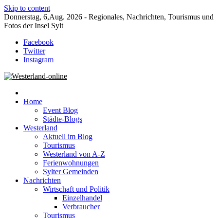
Skip to content
Donnerstag, 6,Aug. 2026 - Regionales, Nachrichten, Tourismus und
Fotos der Insel Sylt
Facebook
Twitter
Instagram
Neuigkeiten und Nachrichten von der Insel Sylt und Westerland
Westerland-online
Home
Event Blog
Städte-Blogs
Westerland
Aktuell im Blog
Tourismus
Westerland von A-Z
Ferienwohnungen
Sylter Gemeinden
Nachrichten
Wirtschaft und Politik
Einzelhandel
Verbraucher
Tourismus