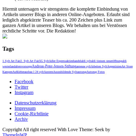
Hiermit untersagen wir strengstens die komplette Einbindung von
Artikeln unserer Blogs in anderen Online-Angeboten. Erlaubt sind
lediglich abgekürzte Teaser bis ca. 200 Zeichen plus Link zum
ganzen Artikel in unseren Blogs. Wir behalten uns bei Verstössen
rechtliche Schritte vor. Die Redaktion!
Tags
1.Sylt Art Fair
2. Sylt Art Fair
5G Sylt
Adler Express
aktienhandel
aldi sylt
aldi tinnum neueröffnung
aldi
Andreas-Peter-Jensen-Stiftung
westerland
altersvorsorge
antenne sylt
Arbeiten Sylt
Argentinien
Art Store
Kampen
Aufkleber
ausbau l 24 sylt
Austern
Auszubildende Sylt
autozug
Autozug Fotos
Facebook
Twitter
Instagram
Datenschutzerklärung
Impressum
Cookie-Richtlinie
Archiv
Copyright All right reserved With Love Theme: Seek by
ThemeInWP