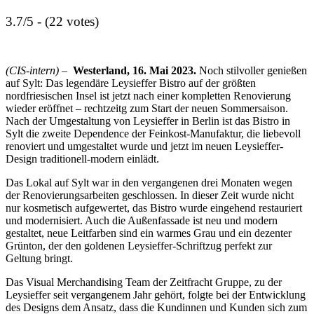
3.7/5 - (22 votes)
(CIS-intern) –
Westerland, 16. Mai 2023.
Noch stilvoller genießen
auf Sylt: Das legendäre Leysieffer Bistro auf der größten
nordfriesischen Insel ist jetzt nach einer kompletten Renovierung
wieder eröffnet – rechtzeitg zum Start der neuen Sommersaison.
Nach der Umgestaltung von Leysieffer in Berlin ist das Bistro in
Sylt die zweite Dependence der Feinkost-Manufaktur, die liebevoll
renoviert und umgestaltet wurde und jetzt im neuen Leysieffer-
Design traditionell-modern einlädt.
Das Lokal auf Sylt war in den vergangenen drei Monaten wegen
der Renovierungsarbeiten geschlossen. In dieser Zeit wurde nicht
nur kosmetisch aufgewertet, das Bistro wurde eingehend restauriert
und modernisiert. Auch die Außenfassade ist neu und modern
gestaltet, neue Leitfarben sind ein warmes Grau und ein dezenter
Grünton, der den goldenen Leysieffer-Schriftzug perfekt zur
Geltung bringt.
Das Visual Merchandising Team der Zeitfracht Gruppe, zu der
Leysieffer seit vergangenem Jahr gehört, folgte bei der Entwicklung
des Designs dem Ansatz, dass die Kundinnen und Kunden sich zum