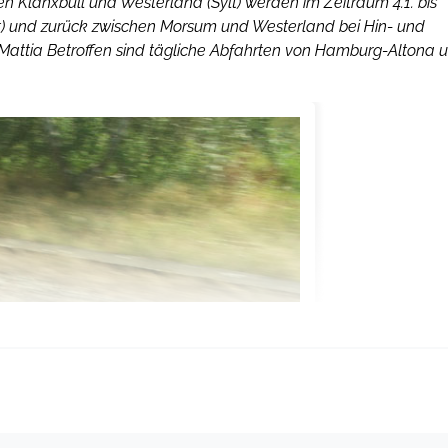
 Klanxbüll und Westerland (Sylt) werden im Zeitraum 4.1. bis
t) und zurück zwischen Morsum und Westerland bei Hin- und
e Mattia Betroffen sind tägliche Abfahrten von Hamburg-Altona 