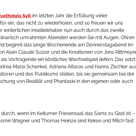
im letzten Jahr die Erfüllung vieler
ivathotels Sylt
 ein, das nicht zu wiederholen, und so freuen wir uns
le winterlichen Inselliebhaber nun auch durch das zweite
ulinarisch umrahmten Abenden werden Sie mit Augen, Ohren
d beginnt das lange Wochenende am Donnerstagabend im
n Alain Claude Sulzer und die Kreationen von Jens Rittmeye
ls Vortragende ein köstliches Wechselspiel liefern. Das setzt
Andrea Maria Schenkel, Adriana Altaras und Hanns Zischler au
toren und des Publikums stellen, bis sie gemeinsam bei der
chung von Realität und Phantasie in den eigenen oder auch
durch, wenn im Keitumer Friesensaal das Sams zu Gast ist –
Jasmin Wagner und Thomas Heinze sind Kekse und Milch fast