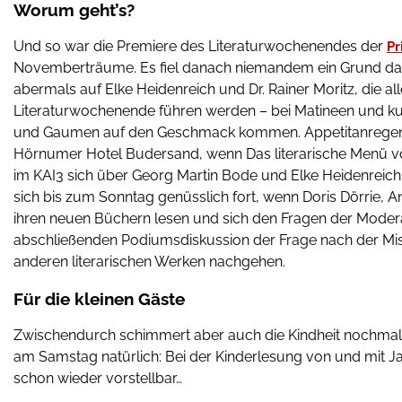
Worum geht’s?
Und so war die Premiere des Literaturwochenendes der
Pr
Novemberträume. Es fiel danach niemandem ein Grund dafür
abermals auf Elke Heidenreich und Dr. Rainer Moritz, die al
Literaturwochenende führen werden – bei Matineen und k
und Gaumen auf den Geschmack kommen. Appetitanregen
Hörnumer Hotel Budersand, wenn Das literarische Menü vo
im KAI3 sich über Georg Martin Bode und Elke Heidenreich a
sich bis zum Sonntag genüsslich fort, wenn Doris Dörrie, 
ihren neuen Büchern lesen und sich den Fragen der Modera
abschließenden Podiumsdiskussion der Frage nach der Mis
anderen literarischen Werken nachgehen.
Für die kleinen Gäste
Zwischendurch schimmert aber auch die Kindheit nochmal 
am Samstag natürlich: Bei der Kinderlesung von und mit 
schon wieder vorstellbar…