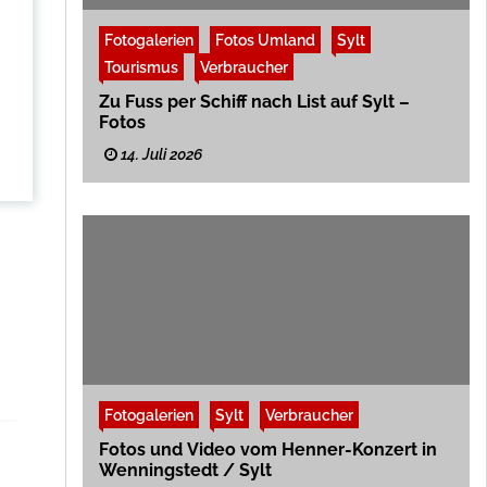
Fotogalerien
Fotos Umland
Sylt
Tourismus
Verbraucher
Zu Fuss per Schiff nach List auf Sylt –
Fotos
14. Juli 2026
Fotogalerien
Sylt
Verbraucher
Fotos und Video vom Henner-Konzert in
Wenningstedt / Sylt