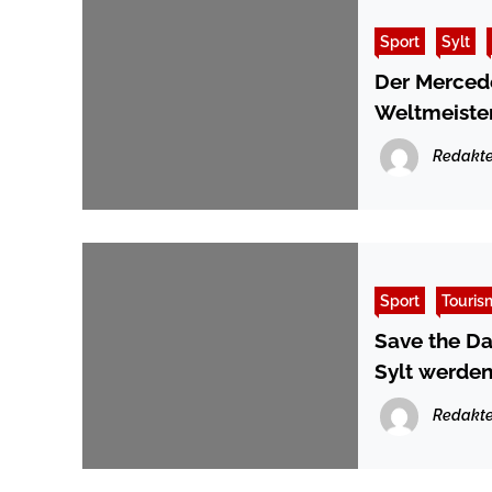
Sport
Sylt
Der Mercede
Weltmeiste
Redakte
Sport
Touris
Save the Da
Sylt werden
Redakte