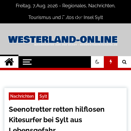
Skip
Freitag, 7,Aug. 2026 - Regionales, Nachrichten,
to
content
Tourismus und Fotos der Insel Sylt
Westerland-online
Neuigkeiten und Nachrichten von der
Insel Sylt und Westerland
Nachrichten
Sylt
Seenotretter retten hilflosen
Kitesurfer bei Sylt aus
Lebensgefahr