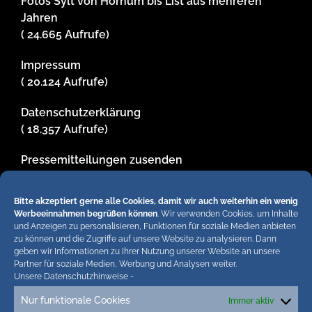
Fotos Sylt von Hörnum bis List aus mehreren
Jahren
( 24.665 Aufrufe)
Impressum
( 20.124 Aufrufe)
Datenschutzerklärung
( 18.357 Aufrufe)
Pressemitteilungen zusenden
( 15.472 Aufrufe)
Bitte akzeptiert gerne alle Cookies, damit wir auch weiterhin ein wenig
Fotos und Zeichnungen von Achim Schier
Werbeeinnahmen begrüßen können
. Wir verwenden Cookies, um Inhalte
( 13.428 Aufrufe)
und Anzeigen zu personalisieren, Funktionen für soziale Medien anbieten
zu können und die Zugriffe auf unsere Website zu analysieren. Dann
geben wir Informationen zu Ihrer Nutzung unserer Website an unsere
Partner für soziale Medien, Werbung und Analysen weiter.
Unsere Datenschutzhinweise
-
Hiermit untersagen wir strengstens die komplette
Einbindung von Artikeln unserer Blogs in anderen
Nur funktionale Cookies
Immer aktiv