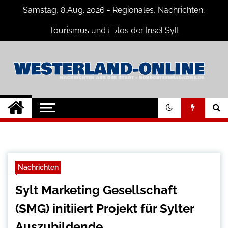
Skip
Samstag, 8,Aug. 2026 - Regionales, Nachrichten,
to
content
Tourismus und Fotos der Insel Sylt
Westerland-online
Neuigkeiten und Nachrichten von der
Insel Sylt und Westerland
Nachrichten
Sylt Marketing Gesellschaft
(SMG) initiiert Projekt für Sylter
Auszubildende