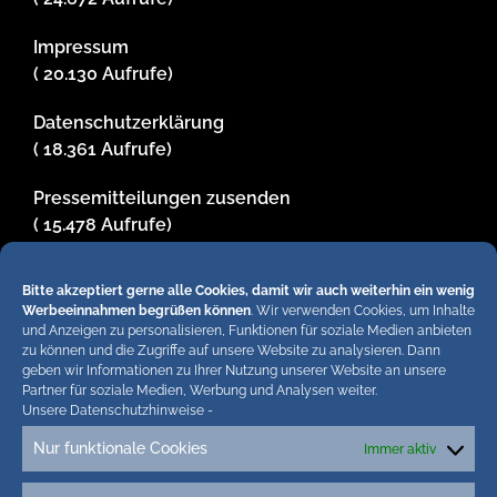
Impressum
( 20.130 Aufrufe)
Datenschutzerklärung
( 18.361 Aufrufe)
Pressemitteilungen zusenden
( 15.478 Aufrufe)
Fotos und Zeichnungen von Achim Schier
Bitte akzeptiert gerne alle Cookies, damit wir auch weiterhin ein wenig
( 13.433 Aufrufe)
Werbeeinnahmen begrüßen können
. Wir verwenden Cookies, um Inhalte
und Anzeigen zu personalisieren, Funktionen für soziale Medien anbieten
zu können und die Zugriffe auf unsere Website zu analysieren. Dann
geben wir Informationen zu Ihrer Nutzung unserer Website an unsere
Hiermit untersagen wir strengstens die komplette
Partner für soziale Medien, Werbung und Analysen weiter.
Unsere Datenschutzhinweise
-
Einbindung von Artikeln unserer Blogs in anderen
Online-Angeboten. Erlaubt sind lediglich abgekürzte
Nur funktionale Cookies
Immer aktiv
Teaser bis ca. 200 Zeichen plus Link zum ganzen
Artikel in unseren Blogs. Wir behalten uns bei