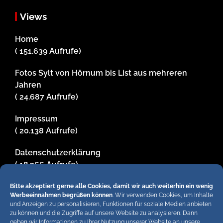
Views
Home
( 151.639 Aufrufe)
Fotos Sylt von Hörnum bis List aus mehreren
Jahren
( 24.687 Aufrufe)
Impressum
( 20.138 Aufrufe)
Datenschutzerklärung
( 18.366 Aufrufe)
Pressemitteilungen zusenden
Bitte akzeptiert gerne alle Cookies, damit wir auch weiterhin ein wenig
Werbeeinnahmen begrüßen können
. Wir verwenden Cookies, um Inhalte
( 15.483 Aufrufe)
und Anzeigen zu personalisieren, Funktionen für soziale Medien anbieten
zu können und die Zugriffe auf unsere Website zu analysieren. Dann
Fotos und Zeichnungen von Achim Schier
geben wir Informationen zu Ihrer Nutzung unserer Website an unsere