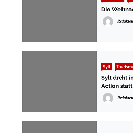
Die Weihnac
Redakteu
Sylt
Tourism
Sylt dreht 
Action sta
Redakteu