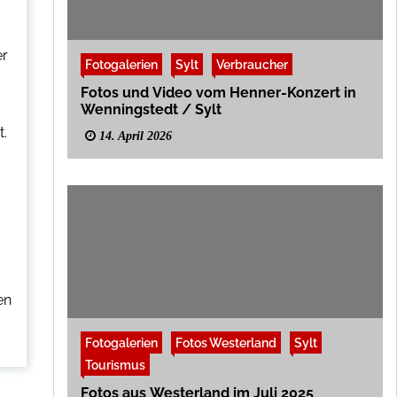
er
Fotogalerien
Sylt
Verbraucher
Fotos und Video vom Henner-Konzert in
Wenningstedt / Sylt
t.
14. April 2026
en
Fotogalerien
Fotos Westerland
Sylt
Tourismus
Fotos aus Westerland im Juli 2025