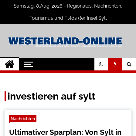
Skip
Samstag, 8,Aug. 2026 - Regionales, Nachrichten,
to
content
Tourismus und Fotos der Insel Sylt
Westerland-online
Neuigkeiten und Nachrichten von der
Insel Sylt und Westerland
investieren auf sylt
Nachrichten
Ultimativer Sparplan: Von Sylt in