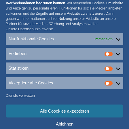
Werbeeinnahmen begrüßen können
. Wir verwenden Cookies, um Inhalte
und Anzeigen zu personalisieren, Funktionen für soziale Medien anbieten
zu können und die Zugriffe auf unsere Website zu analysieren. Dann
geben wir Informationen zu Ihrer Nutzung unserer Website an unsere
Partner für soziale Medien, Werbung und Analysen weiter.
Tags
Unsere Datenschutzhinweise
-
Nur funktionale Cookies
Immer aktiv
1.Sylt Art Fair
2. Sylt Art Fair
5G Sylt
Adler Express
aktienhandel
aldi sylt
aldi tinnum neueröffnung
aldi westerland
Vorlieben
Vorlieb
Andreas-Peter-Jensen-Stiftung
altersvorsorge
antenne sylt
Statistiken
Arbeiten Sylt
Argentinien
Art Store Kampen
Aufkleber
Statisti
ausbau l 24 sylt
Austern
Auszubildende Sylt
autozug
Akzeptiere alle Cookies
Akzepti
Autozug Fotos
alle
Dienste verwalten
Cookie
Alle Coockies akzeptieren
Facebook
Twitter
Instagram
Ablehnen