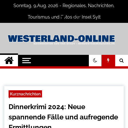
Skip
Sonntag, 9,Aug. 2026 - Regionales, Nachrichten,
to
content
Tourismus und Fotos der Insel Sylt
Westerland-online
Neuigkeiten und Nachrichten von der
Insel Sylt und Westerland
Kurznachrichten
Dinnerkrimi 2024: Neue
spannende Fälle und aufregende
Ermittlungen