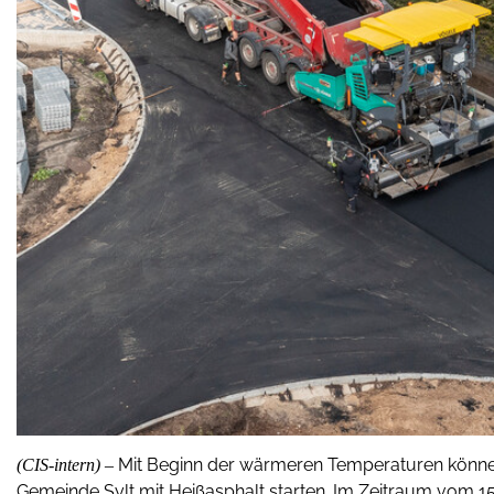
Mit Beginn der wärmeren Temperaturen können 
(CIS-intern) –
Gemeinde Sylt mit Heißasphalt starten. Im Zeitraum vom 15.