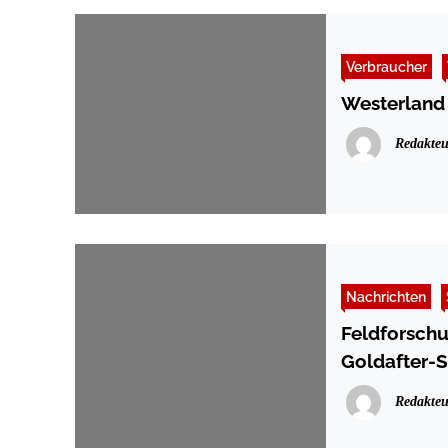
Verbraucher
Westerland
Redakteu
Nachrichten
Feldforschun
Goldafter-S
Redakteu