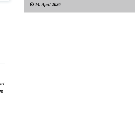
14. April 2026
hrt
am