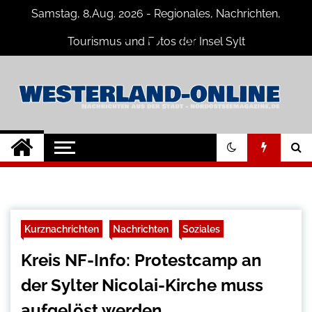
Skip
Samstag, 8,Aug. 2026 - Regionales, Nachrichten,
to
content
Tourismus und Fotos der Insel Sylt
Westerland-online
Neuigkeiten und Nachrichten von der
Insel Sylt und Westerland
Kurznachrichten
Nachrichten
Soziales
Kreis NF-Info: Protestcamp an
der Sylter Nicolai-Kirche muss
aufgelöst werden