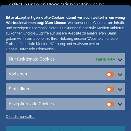
Artikel in unseren Blogs. Wir behalten uns bei
Verstössen rechtliche Schritte vor. Die Redaktion!
Bitte akzeptiert gerne alle Cookies, damit wir auch weiterhin ein wenig
Werbeeinnahmen begrüßen können
. Wir verwenden Cookies, um Inhalte
und Anzeigen zu personalisieren, Funktionen für soziale Medien anbieten
zu können und die Zugriffe auf unsere Website zu analysieren. Dann
geben wir Informationen zu Ihrer Nutzung unserer Website an unsere
Partner für soziale Medien, Werbung und Analysen weiter.
Unsere Datenschutzhinweise
-
Tags
Nur funktionale Cookies
Immer aktiv
1.Sylt Art Fair
2. Sylt Art Fair
5G Sylt
Adler Express
Vorlieben
Vorlieb
aktienhandel
aldi sylt
aldi tinnum neueröffnung
aldi westerland
Statistiken
Andreas-Peter-Jensen-Stiftung
altersvorsorge
antenne sylt
Statisti
Arbeiten Sylt
Argentinien
Art Store Kampen
Aufkleber
Akzeptiere alle Cookies
Akzepti
ausbau l 24 sylt
Austern
Auszubildende Sylt
autozug
alle
Dienste verwalten
Autozug Fotos
Cookie