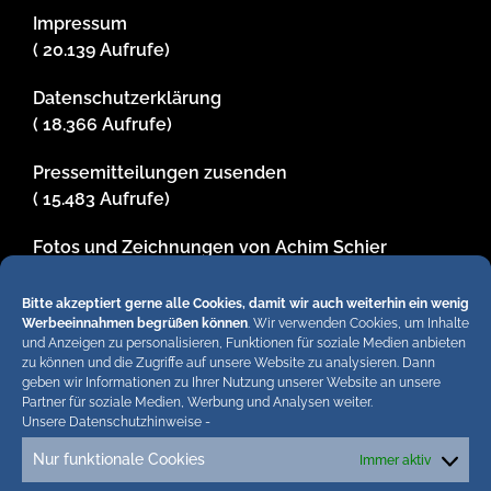
Impressum
( 20.139 Aufrufe)
Datenschutzerklärung
( 18.366 Aufrufe)
Pressemitteilungen zusenden
( 15.483 Aufrufe)
Fotos und Zeichnungen von Achim Schier
( 13.449 Aufrufe)
Bitte akzeptiert gerne alle Cookies, damit wir auch weiterhin ein wenig
Werbeeinnahmen begrüßen können
. Wir verwenden Cookies, um Inhalte
und Anzeigen zu personalisieren, Funktionen für soziale Medien anbieten
Hiermit untersagen wir strengstens die komplette
zu können und die Zugriffe auf unsere Website zu analysieren. Dann
geben wir Informationen zu Ihrer Nutzung unserer Website an unsere
Einbindung von Artikeln unserer Blogs in anderen
Partner für soziale Medien, Werbung und Analysen weiter.
Online-Angeboten. Erlaubt sind lediglich abgekürzte
Unsere Datenschutzhinweise
-
Teaser bis ca. 200 Zeichen plus Link zum ganzen
Nur funktionale Cookies
Immer aktiv
Artikel in unseren Blogs. Wir behalten uns bei