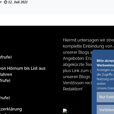
r
12. Juli 2021
Hiermit untersagen wir stre
komplette Einbindung von A
unserer Blogs in anderen O
ufrufe)
Angeboten. Erlaubt sind led
Bitte akzep
abgekürzte Teaser bis ca. 
Werbeeinn
von Hörnum bis List aus
plus Link zum ganzen Artike
Anzeigen zu
Jahren
die Zugriffe
unseren Blogs. Wir behalte
Nutzung uns
frufe)
Verstössen rechtliche Schrit
weiter.
Redaktion!
Unsere Dat
m
Nur funk
frufe)
tzerklärung
Vorliebe