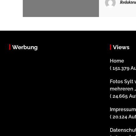
Redakteu
Werbung
Views
Home
( 151.379 A
Fotos Sylt 
mehreren 
( 24.665 Au
Impressu
( 20.124 Au
Datenschu