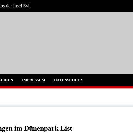
s der Insel Sylt
Sylt und Westerland
ERIEN
IMPRESSUM
DATENSCHUTZ
ngen im Dünenpark List