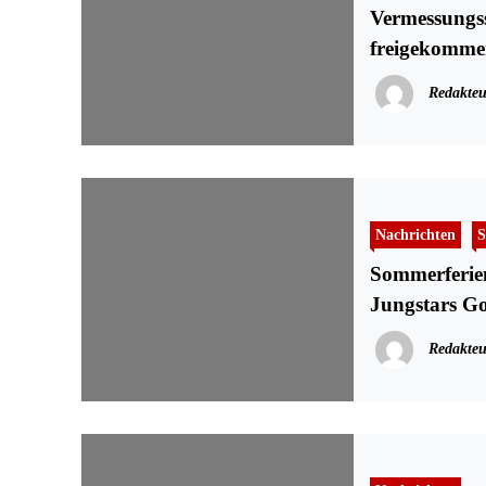
Vermessungssc
freigekomme
Redakteu
Nachrichten
S
Sommerferie
Jungstars Go
Redakteu