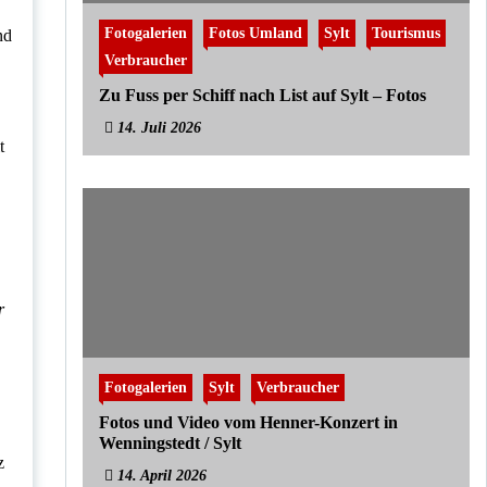
Fotogalerien
Fotos Umland
Sylt
Tourismus
nd
Verbraucher
Zu Fuss per Schiff nach List auf Sylt – Fotos
14. Juli 2026
t
r
Fotogalerien
Sylt
Verbraucher
Fotos und Video vom Henner-Konzert in
Wenningstedt / Sylt
z
14. April 2026