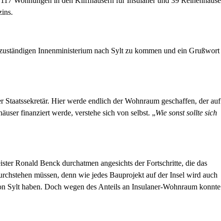
 117 Wohnungen in den Kliffhäusern für Insulaner und 39 Reihenhäuse
ins.
 zuständigen Innenministerium nach Sylt zu kommen und ein Grußwort
er Staatssekretär. Hier werde endlich der Wohnraum geschaffen, der auf
äuser finanziert werde, verstehe sich von selbst. „
Wie sonst sollte sich
ster Ronald Benck durchatmen angesichts der Fortschritte, die das
urchstehen müssen, denn wie jedes Bauprojekt auf der Insel wird auch
t von Sylt haben. Doch wegen des Anteils an Insulaner-Wohnraum konnte