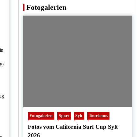
Fotogalerien
in
39
nug
Fotogalerien
Sport
Sylt
Tourismus
Fotos vom California Surf Cup Sylt
2026