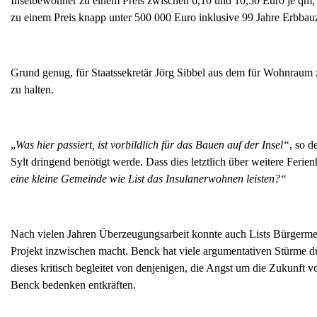
Inselbewohner zu einem Preis zwischen 6,10 und 10,50 Euro je qm,
zu einem Preis knapp unter 500 000 Euro inklusive 99 Jahre Erbbauz
Grund genug, für Staatssekretär Jörg Sibbel aus dem für Wohnraum
zu halten.
„
Was hier passiert, ist vorbildlich für das Bauen auf der Insel“
, so d
Sylt dringend benötigt werde. Dass dies letztlich über weitere Ferienh
eine kleine Gemeinde wie List das Insulanerwohnen leisten?“
Nach vielen Jahren Überzeugungsarbeit konnte auch Lists Bürgermei
Projekt inzwischen macht. Benck hat viele argumentativen Stürme d
dieses kritisch begleitet von denjenigen, die Angst um die Zukunf
Benck bedenken entkräften.